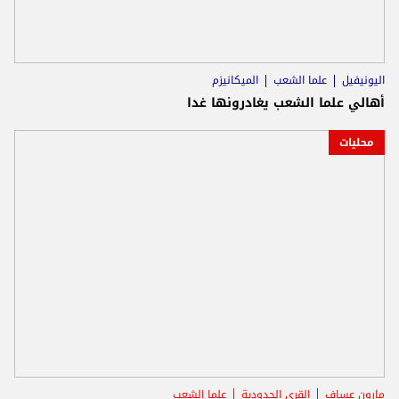
اليونيفيل
علما الشعب
الميكانيزم
أهالي علما الشعب يغادرونها غدا
محليات
مارون عساف
القرى الحدودية
علما الشعب