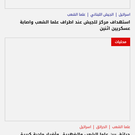
اسرائيل
الجيش اللبناني
علما الشعب
استهداف مركز للجيش عند اطراف علما الشعب واصابة
عسكريين اثنين
محليات
علما الشعب
الحرائق
اسرائيل
حرائق بين علما الشعب والضهيرة...وأضرار مادية كبيرة