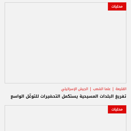
محليات
القليعة
علما الشعب
الجيش الإسرائيلي
تفريغ البلدات المسيحية يستكمل التحضيرات للتوغّل الواسع
محليات