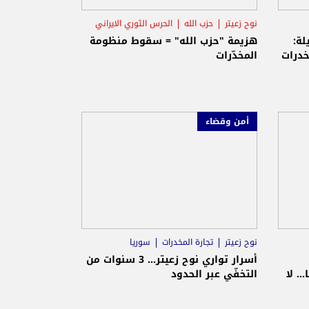
نوح زعيتر
حزب الله
الحرس الثوري الايراني
لة:
هزيمة "حزب الله" = سقوط منظومة
خدرات
المخدّرات
أمن وقضاء
نوح زعيتر
تجارة المخدرات
سوريا
أسرار تواري نوح زعيتر... 3 سنوات من
. لا
التخفّي عبر الحدود