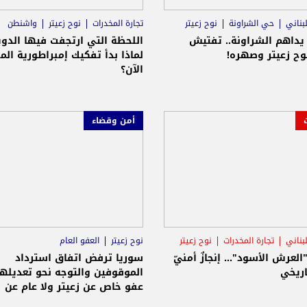
بناني
حي الشراونة
نوح زعيتر
تجارة المخدرات
نوح زعيتر
واشنطن
يداهم الشراونة.. تفتيش
اللحظة التي ارتجفت فيها الدوي
وح زعيتر وصهره!
لماذا بدأ تفكيك إمبراطورية الم
الآن؟
أمن وقضاء
بناني
تجارة المخدرات
نوح زعيتر
نوح زعيتر
العفو العام
"العرش الأسود"... إنجازٌ أمنيّ
سوريا ترفض اتفاق استرداد
اريخي
الموقوفين والتوجه نحو تعديلها..
عفو خاص عن زعيتر ولا عام عن
السجناء