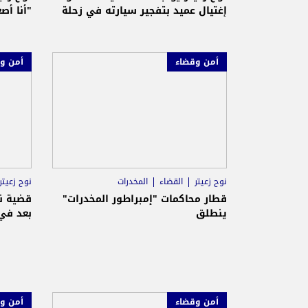
إغتيال عميد بتفجير سيارته في زحلة
"أنا أص
أمن وقضاء
أمن و
نوح زعيتر
القضاء
المخدرات
نوح زعيتر
قطار محاكمات "إمبراطور المخدرات"
قضية نو
ينطلق
بعد في 
أمن وقضاء
أمن و