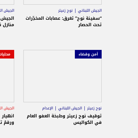
الجيش اللبناني
نوح زعيتر
الجيش الل
“سفينة نوح” تغرق: عصابات المخدِّرات
الجيش 
تحت الحصار
منازل ن
أمن وقضاء
محليات
نوح زعيتر
الجيش اللبناني
الإعدام
الجيش الل
توقيف نوح زعيتر وطبخة العفو العام
انهيار 
في الكواليس
ورقمٌ ت