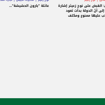
 القبض على نوح زعيتر إشارة
عائلة "بارون الحشيشة"...
لى أنّ الدولة بدأت تعود
اب عليها ممنوع ومكلف