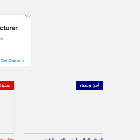
أمن وقضاء
محليات
الجيش اللبناني
حزب الله
التهريب
وضاح الص