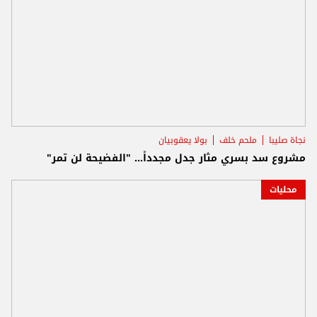
نجاة صليبا
ملحم خلف
بولا يعقوبيان
مشروع سد بسري مثار جدل مجدداً... "الفضيحة لن تمر"
محليات