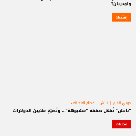
ولودريان؟
إقتصاد
جوني القرم
تاتش
قطاع الاتصالات
"تاتش" تُفعّل صفقة "مشبوهة"... وتُضيّع ملايين الدولارات
محليات