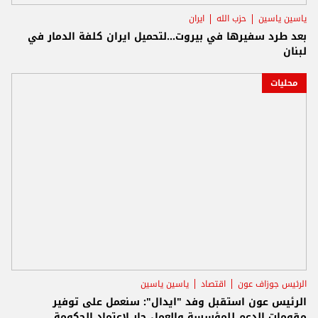
ياسين ياسين
حزب الله
ايران
بعد طرد سفيرها في بيروت...لتحميل ايران كلفة الدمار في
لبنان
محليات
الرئيس جوزاف عون
اقتصاد
ياسين ياسين
الرئيس عون استقبل وفد "ايدال": سنعمل على توفير
مقومات الدعم للمؤسسة والعمل جار لاعتماد الحكومة