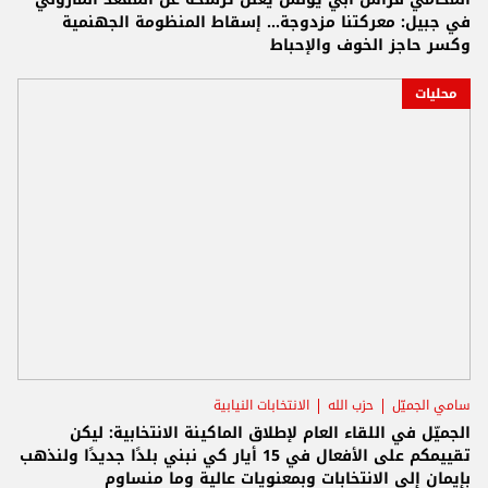
في جبيل: معركتنا مزدوجة... إسقاط المنظومة الجهنمية
وكسر حاجز الخوف والإحباط
محليات
سامي الجميّل
حزب الله
الانتخابات النيابية
الجميّل في اللقاء العام لإطلاق الماكينة الانتخابية: ليكن
تقييمكم على الأفعال في 15 أيار كي نبني بلدًا جديدًا ولنذهب
بإيمان إلى الانتخابات وبمعنويات عالية وما منساوم