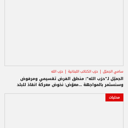
سامي الجميّل
حزب الكتائب اللبنانية
حزب الله
الجميّل لـ"حزب الله": منطق الفرض تقسيمي ومرفوض
وسنستمر بالمواجهة ...معوّض: نخوض معركة انقاذ للبلد
محليات