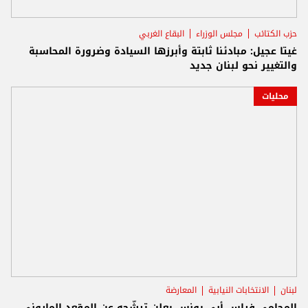
حزب الكتائب
مجلس الوزراء
البقاع الغربي
غيتا عجيل: مبادئنا ثابتة وأبرزها السيادة وضرورة المحاسبة
والتغيير نحو لبنان جديد
محليات
لبنان
الانتخابات النيابية
المعارضة
المحامي فراس أبي يونس يعلن ترشّحه عن المقعد الماروني