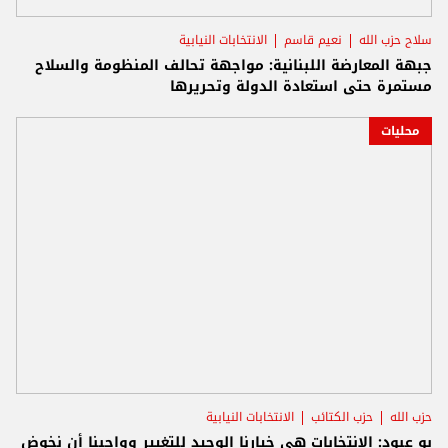
سلاح حزب الله
نعيم قاسم
الانتخابات النيابية
جبهة المعارضة اللبنانية: مواجهة تحالف المنظومة والسلاح
مستمرة حتى استعادة الدولة وتحريرها
محليات
حزب الله
حزب الكتائب
الانتخابات النيابية
بو عبود: الانتخابات هي خيارنا الوحيد للتغيير وواجبنا أن نخوض