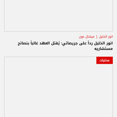
انور الخليل
ميشال عون
انور الخليل رداً على جريصاتي: يُقتل العهد غالباً بنصائح
مستشاريه
محليات