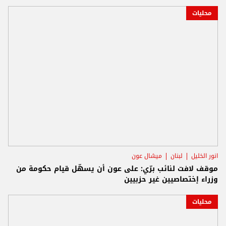
محليات
انور الخليل
لبنان
ميشال عون
موقف لافت لنائب برّي: على عون أن يسهّل قيام حكومة من
وزراء إختصاصيين غير حزبيين
محليات