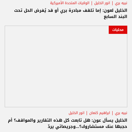
نبيه بري
انور الخليل
الولايات المتحدة الأميركية
الخليل لعون: إما تلقف مبادرة بري أو قد يُفرض الحل تحت
البند السابع
محليات
نبيه بري
ابراهيم كنعان
انور الخليل
الخليل يسأل عون: هل تابعت كل هذه التقارير والمواقف؟ أم
حجبها عنك مستشاروك؟...وجريصاتي يردّ