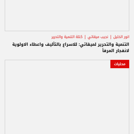
انور الخليل
نجيب ميقاتي
كتلة التنمية والتحرير
التنمية والتحرير لميقاتي: للاسراع بالتأليف واعطاء الاولوية
لانفجار المرفأ
محليات