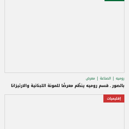
روميه
الصناعة
معرض
بالصور ـ قسم روميه ينظّم معرضًا للمونة اللبنانية والارتيزانا
إقليميات