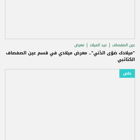
عين الصفصاف
عيد الميلاد
معرض
"ميلادك ضوّى الدّني".. معرض ميلادي في قسم عين الصفصاف
الكتائبي
خاص