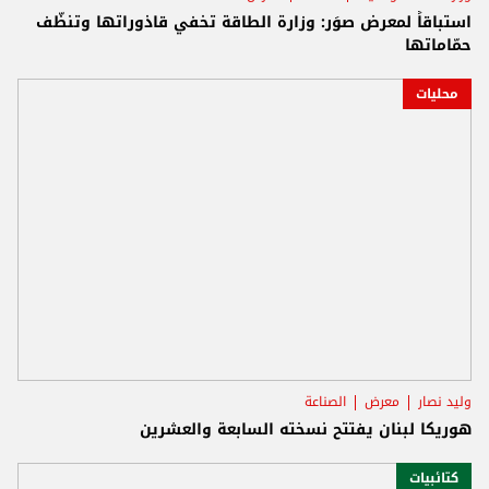
استباقاً لمعرض صوَر: وزارة الطاقة تخفي قاذوراتها وتنظّف
حمّاماتها
محليات
وليد نصار
معرض
الصناعة
هوريكا لبنان يفتتح نسخته السابعة والعشرين
كتائبيات